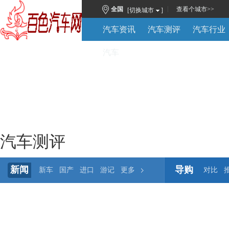
|
全国
查看
个城市
>>
[切换城市
]
汽车资讯
汽车测评
汽车行业
汽车
汽车测评
新闻
导购
新车
国产
进口
游记
更多
对比